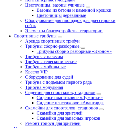
Цветочницы, вазоны уличные
Вазоны из бетона и каменной крошки
Цветочницы деревянные
Оборудование для площадок для дрессировки
собак
Элементы благоустройства территории
Спортивные трибуны
Аренда спортивных трибун
Трибуны сборно-разборные
Трибуны сборно-разборные «Эконом»
Трибуны с навесом
Трибуны телескопические
Трибуны мобильные
Кресло VIP
Оборудование для судей
Трибуна с подъемом первого ряда
Трибуна модульная
Сидения для спортзалов, стадионов
Сиденье пластиковое «Лужники»
Сидение пластиковое «Авангард»
Скамейки для спортзалов, стадионов
Скамейки для зрителей
Скамейки для запасных игроков
Ремонт трибун для зрителей