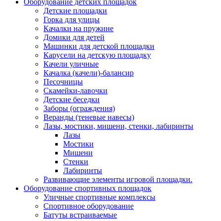
Оборудование детских площадок
Детские площадки
Горка для улицы
Качалки на пружине
Домики для детей
Машинки для детской площадки
Карусели на детскую площадку
Качели уличные
Качалка (качели)-балансир
Песочницы
Скамейки-лавочки
Детские беседки
Заборы (ограждения)
Веранды (теневые навесы)
Лазы, мостики, мишени, стенки, лабиринты
Лазы
Мостики
Мишени
Стенки
Лабиринты
Развивающие элементы игровой площадки.
Оборудование спортивных площадок
Уличные спортивные комплексы
Спортивное оборудование
Батуты встраиваемые