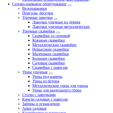
Садово-парковое оборудование
Велопарковки
Перголы, беседки
Уличные лавочки
Лавочки уличные из дерева
Лавочки уличные металлические
Уличные скамейки
Скамейки со спинкой
Кованые скамейки
Металлические скамейки
Невысокие скамейки
Маленькие скамейки
Большие скамейки
Садовые скамейки
Скамейки с навесом
Урны уличные
Урны под камень
Урны из бетона
Металлические урны для улицы
Урны для раздельного сбора
Столы с лавочками
Качели садовые с навесом
Заборы и ограждения
Арки садовые
Контейнерные площадки