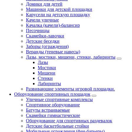
Домики для детей
Машинки для детской площадки
Карусели на детскую площадку
Качели уличные
Качалка (качели)-балансир
Песочницы
Скамейки-лавочки
Детские беседки
Заборы (ограждения)
Веранды (теневые навесы)
Лазы, мостики, мишени, стенки, лабиринты
Лазы
Мостики
Мишени
Стенки
Лабиринты
Развивающие элементы игровой площадки.
Оборудование спортивных площадок
Уличные спортивные комплексы
Спортивное оборудование
Батуты встраиваемые
Скамейки гимнастические
Оборудование для спортивных раздевалок
Детские баскетбольные стойки
Мобильные ограждения (фан-барьеры)