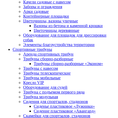
Качели садовые с навесом
Заборы и ограждения
Арки садовые
Контейнерные площадки
Цветочницы, вазоны уличные
Вазоны из бетона и каменной крошки
Цветочницы деревянные
Оборудование для площадок для дрессировки
собак
Элементы благоустройства территории
Спортивные трибуны
Аренда спортивных трибун
Трибуны сборно-разборные
Трибуны сборно-разборные «Эконом»
Трибуны с навесом
Трибуны телескопические
Трибуны мобильные
Кресло VIP
Оборудование для судей
Трибуна с подъемом первого ряда
Трибуна модульная
Сидения для спортзалов, стадионов
Сиденье пластиковое «Лужники»
Сидение пластиковое «Авангард»
Скамейки для спортзалов, стадионов