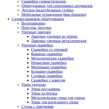
Скамейки гимнастические
Оборудование для спортивных раздевалок
Детские баскетбольные стойки
Мобильные ограждения (фан-барьеры)
Садово-парковое оборудование
Велопарковки
Перголы, беседки
Уличные лавочки
Лавочки уличные из дерева
Лавочки уличные металлические
Уличные скамейки
Скамейки со спинкой
Кованые скамейки
Металлические скамейки
Невысокие скамейки
Маленькие скамейки
Большие скамейки
Садовые скамейки
Скамейки с навесом
Урны уличные
Урны под камень
Урны из бетона
Металлические урны для улицы
Урны для раздельного сбора
Столы с лавочками