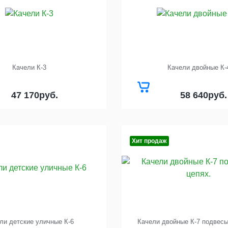
Качели К-3
Качели двойные К-
47 170
руб.
58 640
руб.
Хит продаж
ли детские уличные К-6
Качели двойные К-7 подвесы