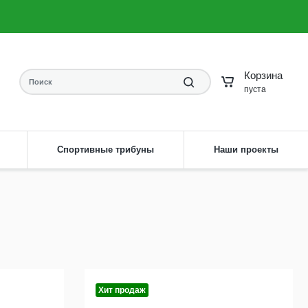
8 (904) 593-61-58
Заказать звонок
irdis33rv@yandex.ru
Написать на почту
Корзина
пуста
Спортивные трибуны
Наши проекты
Хит продаж