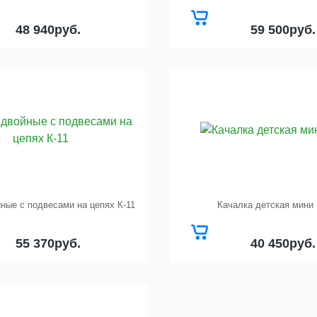
48 940
руб.
59 500
руб.
ные с подвесами на цепях К-11
Качалка детская мини 
55 370
руб.
40 450
руб.