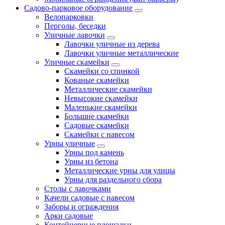
Садово-парковое оборудование
Велопарковки
Перголы, беседки
Уличные лавочки
Лавочки уличные из дерева
Лавочки уличные металлические
Уличные скамейки
Скамейки со спинкой
Кованые скамейки
Металлические скамейки
Невысокие скамейки
Маленькие скамейки
Большие скамейки
Садовые скамейки
Скамейки с навесом
Урны уличные
Урны под камень
Урны из бетона
Металлические урны для улицы
Урны для раздельного сбора
Столы с лавочками
Качели садовые с навесом
Заборы и ограждения
Арки садовые
Контейнерные площадки