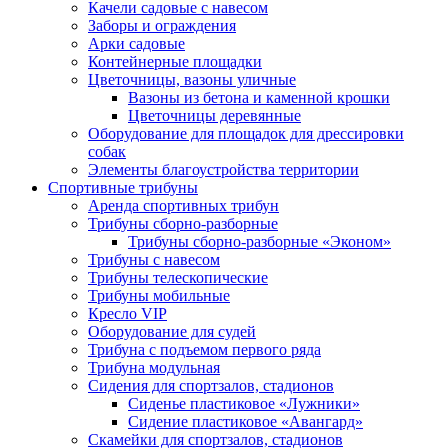
Качели садовые с навесом
Заборы и ограждения
Арки садовые
Контейнерные площадки
Цветочницы, вазоны уличные
Вазоны из бетона и каменной крошки
Цветочницы деревянные
Оборудование для площадок для дрессировки
собак
Элементы благоустройства территории
Спортивные трибуны
Аренда спортивных трибун
Трибуны сборно-разборные
Трибуны сборно-разборные «Эконом»
Трибуны с навесом
Трибуны телескопические
Трибуны мобильные
Кресло VIP
Оборудование для судей
Трибуна с подъемом первого ряда
Трибуна модульная
Сидения для спортзалов, стадионов
Сиденье пластиковое «Лужники»
Сидение пластиковое «Авангард»
Скамейки для спортзалов, стадионов