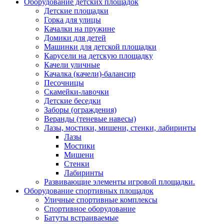
Оборудование детских площадок
Детские площадки
Горка для улицы
Качалки на пружине
Домики для детей
Машинки для детской площадки
Карусели на детскую площадку
Качели уличные
Качалка (качели)-балансир
Песочницы
Скамейки-лавочки
Детские беседки
Заборы (ограждения)
Веранды (теневые навесы)
Лазы, мостики, мишени, стенки, лабиринты
Лазы
Мостики
Мишени
Стенки
Лабиринты
Развивающие элементы игровой площадки.
Оборудование спортивных площадок
Уличные спортивные комплексы
Спортивное оборудование
Батуты встраиваемые