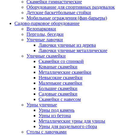
Скамейки гимнастические
Оборудование для спортивных раздевалок
Детские баскетбольные стойки
Мобильные ограждения (фан-барьеры)
Садово-парковое оборудование
Велопарковки
Перголы, беседки
Уличные лавочки
Лавочки уличные из дерева
Лавочки уличные металлические
Уличные скамейки
Скамейки со спинкой
Кованые скамейки
Металлические скамейки
Невысокие скамейки
Маленькие скамейки
Большие скамейки
Садовые скамейки
Скамейки с навесом
Урны уличные
Урны под камень
Урны из бетона
Металлические урны для улицы
Урны для раздельного сбора
Столы с лавочками