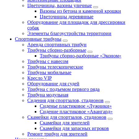
Цветочницы, вазоны уличные
Вазоны из бетона и каменной крошки
Цветочницы деревянные
Оборудование для площадок для дрессировки
собак
Элементы благоустройства территории
Спортивные трибуны
Аренда спортивных трибун
Трибуны сборно-разборные
Трибуны сборно-разборные «Эконом»
Трибуны с навесом
Трибуны телескопические
Трибуны мобильные
Кресло VIP
Оборудование для судей
Трибуна с подъемом первого ряда
Трибуна модульная
Сидения для спортзалов, стадионов
Сиденье пластиковое «Лужники»
Сидение пластиковое «Авангард»
Скамейки для спортзалов, стадионов
Скамейки для зрителей
Скамейки для запасных игроков
Ремонт трибун для зрителей