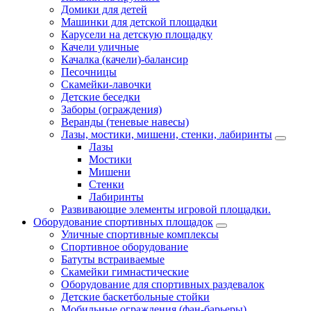
Домики для детей
Машинки для детской площадки
Карусели на детскую площадку
Качели уличные
Качалка (качели)-балансир
Песочницы
Скамейки-лавочки
Детские беседки
Заборы (ограждения)
Веранды (теневые навесы)
Лазы, мостики, мишени, стенки, лабиринты
Лазы
Мостики
Мишени
Стенки
Лабиринты
Развивающие элементы игровой площадки.
Оборудование спортивных площадок
Уличные спортивные комплексы
Спортивное оборудование
Батуты встраиваемые
Скамейки гимнастические
Оборудование для спортивных раздевалок
Детские баскетбольные стойки
Мобильные ограждения (фан-барьеры)