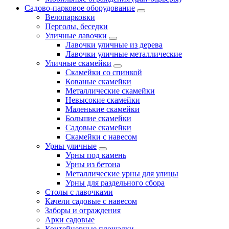
Садово-парковое оборудование
Велопарковки
Перголы, беседки
Уличные лавочки
Лавочки уличные из дерева
Лавочки уличные металлические
Уличные скамейки
Скамейки со спинкой
Кованые скамейки
Металлические скамейки
Невысокие скамейки
Маленькие скамейки
Большие скамейки
Садовые скамейки
Скамейки с навесом
Урны уличные
Урны под камень
Урны из бетона
Металлические урны для улицы
Урны для раздельного сбора
Столы с лавочками
Качели садовые с навесом
Заборы и ограждения
Арки садовые
Контейнерные площадки