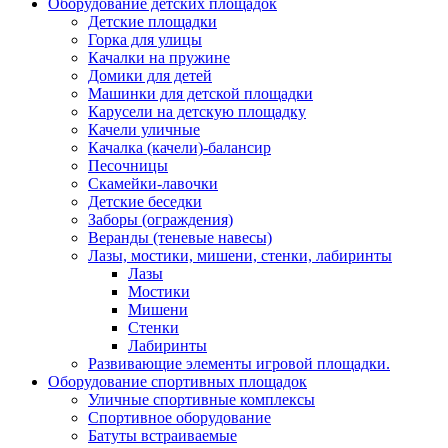
Оборудование детских площадок
Детские площадки
Горка для улицы
Качалки на пружине
Домики для детей
Машинки для детской площадки
Карусели на детскую площадку
Качели уличные
Качалка (качели)-балансир
Песочницы
Скамейки-лавочки
Детские беседки
Заборы (ограждения)
Веранды (теневые навесы)
Лазы, мостики, мишени, стенки, лабиринты
Лазы
Мостики
Мишени
Стенки
Лабиринты
Развивающие элементы игровой площадки.
Оборудование спортивных площадок
Уличные спортивные комплексы
Спортивное оборудование
Батуты встраиваемые