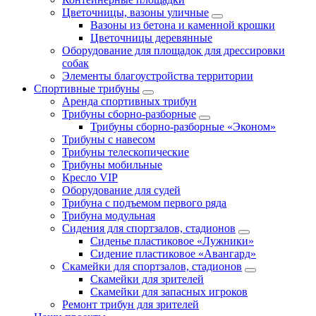
Цветочницы, вазоны уличные
Вазоны из бетона и каменной крошки
Цветочницы деревянные
Оборудование для площадок для дрессировки
собак
Элементы благоустройства территории
Спортивные трибуны
Аренда спортивных трибун
Трибуны сборно-разборные
Трибуны сборно-разборные «Эконом»
Трибуны с навесом
Трибуны телескопические
Трибуны мобильные
Кресло VIP
Оборудование для судей
Трибуна с подъемом первого ряда
Трибуна модульная
Сидения для спортзалов, стадионов
Сиденье пластиковое «Лужники»
Сидение пластиковое «Авангард»
Скамейки для спортзалов, стадионов
Скамейки для зрителей
Скамейки для запасных игроков
Ремонт трибун для зрителей