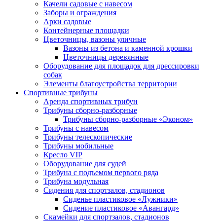
Качели садовые с навесом
Заборы и ограждения
Арки садовые
Контейнерные площадки
Цветочницы, вазоны уличные
Вазоны из бетона и каменной крошки
Цветочницы деревянные
Оборудование для площадок для дрессировки
собак
Элементы благоустройства территории
Спортивные трибуны
Аренда спортивных трибун
Трибуны сборно-разборные
Трибуны сборно-разборные «Эконом»
Трибуны с навесом
Трибуны телескопические
Трибуны мобильные
Кресло VIP
Оборудование для судей
Трибуна с подъемом первого ряда
Трибуна модульная
Сидения для спортзалов, стадионов
Сиденье пластиковое «Лужники»
Сидение пластиковое «Авангард»
Скамейки для спортзалов, стадионов