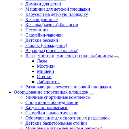
Домики для детей
Машинки для детской площадки
Карусели на детскую площадку
Качели уличные
Качалка (качели)-балансир
Песочницы
Скамейки-лавочки
Детские беседки
Заборы (ограждения)
Веранды (теневые навесы)
Лазы, мостики, мишени, стенки, лабиринты
Лазы
Мостики
Мишени
Стенки
Лабиринты
Развивающие элементы игровой площадки.
Оборудование спортивных площадок
Уличные спортивные комплексы
Спортивное оборудование
Батуты встраиваемые
Скамейки гимнастические
Оборудование для спортивных раздевалок
Детские баскетбольные стойки
Мобильные ограждения (фан-барьеры)