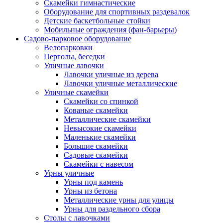
Скамейки гимнастические
Оборудование для спортивных раздевалок
Детские баскетбольные стойки
Мобильные ограждения (фан-барьеры)
Садово-парковое оборудование
Велопарковки
Перголы, беседки
Уличные лавочки
Лавочки уличные из дерева
Лавочки уличные металлические
Уличные скамейки
Скамейки со спинкой
Кованые скамейки
Металлические скамейки
Невысокие скамейки
Маленькие скамейки
Большие скамейки
Садовые скамейки
Скамейки с навесом
Урны уличные
Урны под камень
Урны из бетона
Металлические урны для улицы
Урны для раздельного сбора
Столы с лавочками