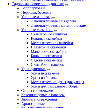
Садово-парковое оборудование
Велопарковки
Перголы, беседки
Уличные лавочки
Лавочки уличные из дерева
Лавочки уличные металлические
Уличные скамейки
Скамейки со спинкой
Кованые скамейки
Металлические скамейки
Невысокие скамейки
Маленькие скамейки
Большие скамейки
Садовые скамейки
Скамейки с навесом
Урны уличные
Урны под камень
Урны из бетона
Металлические урны для улицы
Урны для раздельного сбора
Столы с лавочками
Качели садовые с навесом
Заборы и ограждения
Арки садовые
Контейнерные площадки