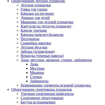
Оборудование детских площадок
Детские площадки
Горка для улицы
Качалки на пружине
Домики для детей
Машинки для детской площадки
Карусели на детскую площадку
Качели уличные
Качалка (качели)-балансир
Песочницы
Скамейки-лавочки
Детские беседки
Заборы (ограждения)
Веранды (теневые навесы)
Лазы, мостики, мишени, стенки, лабиринты
Лазы
Мостики
Мишени
Стенки
Лабиринты
Развивающие элементы игровой площадки.
Оборудование спортивных площадок
Уличные спортивные комплексы
Спортивное оборудование
Батуты встраиваемые