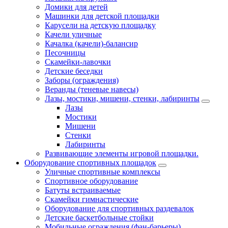
Домики для детей
Машинки для детской площадки
Карусели на детскую площадку
Качели уличные
Качалка (качели)-балансир
Песочницы
Скамейки-лавочки
Детские беседки
Заборы (ограждения)
Веранды (теневые навесы)
Лазы, мостики, мишени, стенки, лабиринты
Лазы
Мостики
Мишени
Стенки
Лабиринты
Развивающие элементы игровой площадки.
Оборудование спортивных площадок
Уличные спортивные комплексы
Спортивное оборудование
Батуты встраиваемые
Скамейки гимнастические
Оборудование для спортивных раздевалок
Детские баскетбольные стойки
Мобильные ограждения (фан-барьеры)