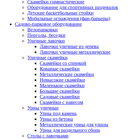
Скамейки гимнастические
Оборудование для спортивных раздевалок
Детские баскетбольные стойки
Мобильные ограждения (фан-барьеры)
Садово-парковое оборудование
Велопарковки
Перголы, беседки
Уличные лавочки
Лавочки уличные из дерева
Лавочки уличные металлические
Уличные скамейки
Скамейки со спинкой
Кованые скамейки
Металлические скамейки
Невысокие скамейки
Маленькие скамейки
Большие скамейки
Садовые скамейки
Скамейки с навесом
Урны уличные
Урны под камень
Урны из бетона
Металлические урны для улицы
Урны для раздельного сбора
Столы с лавочками