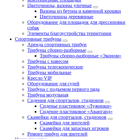
Цветочницы, вазоны уличные
Вазоны из бетона и каменной крошки
Цветочницы деревянные
Оборудование для площадок для дрессировки
собак
Элементы благоустройства территории
Спортивные трибуны
Аренда спортивных трибун
Трибуны сборно-разборные
Трибуны сборно-разборные «Эконом»
Трибуны с навесом
Трибуны телескопические
Трибуны мобильные
Кресло VIP
Оборудование для судей
Трибуна с подъемом первого ряда
Трибуна модульная
Сидения для спортзалов, стадионов
Сиденье пластиковое «Лужники»
Сидение пластиковое «Авангард»
Скамейки для спортзалов, стадионов
Скамейки для зрителей
Скамейки для запасных игроков
Ремонт трибун для зрителей