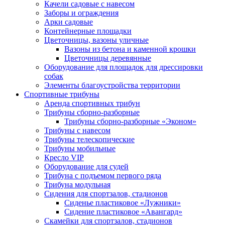
Качели садовые с навесом
Заборы и ограждения
Арки садовые
Контейнерные площадки
Цветочницы, вазоны уличные
Вазоны из бетона и каменной крошки
Цветочницы деревянные
Оборудование для площадок для дрессировки
собак
Элементы благоустройства территории
Спортивные трибуны
Аренда спортивных трибун
Трибуны сборно-разборные
Трибуны сборно-разборные «Эконом»
Трибуны с навесом
Трибуны телескопические
Трибуны мобильные
Кресло VIP
Оборудование для судей
Трибуна с подъемом первого ряда
Трибуна модульная
Сидения для спортзалов, стадионов
Сиденье пластиковое «Лужники»
Сидение пластиковое «Авангард»
Скамейки для спортзалов, стадионов