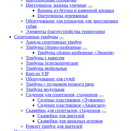
Цветочницы, вазоны уличные
Вазоны из бетона и каменной крошки
Цветочницы деревянные
Оборудование для площадок для дрессировки
собак
Элементы благоустройства территории
Спортивные трибуны
Аренда спортивных трибун
Трибуны сборно-разборные
Трибуны сборно-разборные «Эконом»
Трибуны с навесом
Трибуны телескопические
Трибуны мобильные
Кресло VIP
Оборудование для судей
Трибуна с подъемом первого ряда
Трибуна модульная
Сидения для спортзалов, стадионов
Сиденье пластиковое «Лужники»
Сидение пластиковое «Авангард»
Скамейки для спортзалов, стадионов
Скамейки для зрителей
Скамейки для запасных игроков
Ремонт трибун для зрителей