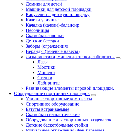
Домики для детей
Машинки для детской площадки
Карусели на детскую площадку
Качели уличные
Качалка (качели)-балансир
Песочницы
Скамейки-лавочки
Детские беседки
Заборы (ограждения)
Веранды (теневые навесы)
Лазы, мостики, мишени, стенки, лабиринты
Лазы
Мостики
Мишени
Стенки
Лабиринты
Развивающие элементы игровой площадки.
Оборудование спортивных площадок
Уличные спортивные комплексы
Спортивное оборудование
Батуты встраиваемые
Скамейки гимнастические
Оборудование для спортивных раздевалок
Детские баскетбольные стойки
Мобильные ограждения (фан-барьеры)