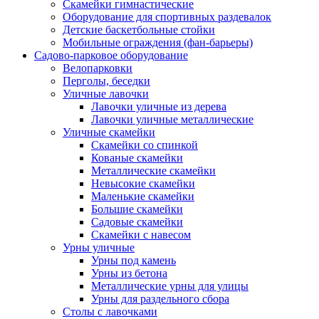
Скамейки гимнастические
Оборудование для спортивных раздевалок
Детские баскетбольные стойки
Мобильные ограждения (фан-барьеры)
Садово-парковое оборудование
Велопарковки
Перголы, беседки
Уличные лавочки
Лавочки уличные из дерева
Лавочки уличные металлические
Уличные скамейки
Скамейки со спинкой
Кованые скамейки
Металлические скамейки
Невысокие скамейки
Маленькие скамейки
Большие скамейки
Садовые скамейки
Скамейки с навесом
Урны уличные
Урны под камень
Урны из бетона
Металлические урны для улицы
Урны для раздельного сбора
Столы с лавочками