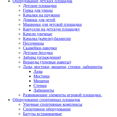
Оборудование детских площадок
Детские площадки
Горка для улицы
Качалки на пружине
Домики для детей
Машинки для детской площадки
Карусели на детскую площадку
Качели уличные
Качалка (качели)-балансир
Песочницы
Скамейки-лавочки
Детские беседки
Заборы (ограждения)
Веранды (теневые навесы)
Лазы, мостики, мишени, стенки, лабиринты
Лазы
Мостики
Мишени
Стенки
Лабиринты
Развивающие элементы игровой площадки.
Оборудование спортивных площадок
Уличные спортивные комплексы
Спортивное оборудование
Батуты встраиваемые