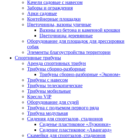
Качели садовые с навесом
Заборы и ограждения
Арки садовые
Контейнерные площадки
Цветочницы, вазоны уличные
Вазоны из бетона и каменной крошки
Цветочницы деревянные
Оборудование для площадок для дрессировки
собак
Элементы благоустройства территории
Спортивные трибуны
Аренда спортивных трибун
Трибуны сборно-разборные
Трибуны сборно-разборные «Эконом»
Трибуны с навесом
Трибуны телескопические
Трибуны мобильные
Кресло VIP
Оборудование для судей
Трибуна с подъемом первого ряда
Трибуна модульная
Сидения для спортзалов, стадионов
Сиденье пластиковое «Лужники»
Сидение пластиковое «Авангард»
Скамейки для спортзалов, стадионов