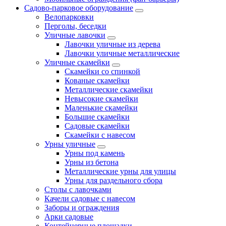
Садово-парковое оборудование
Велопарковки
Перголы, беседки
Уличные лавочки
Лавочки уличные из дерева
Лавочки уличные металлические
Уличные скамейки
Скамейки со спинкой
Кованые скамейки
Металлические скамейки
Невысокие скамейки
Маленькие скамейки
Большие скамейки
Садовые скамейки
Скамейки с навесом
Урны уличные
Урны под камень
Урны из бетона
Металлические урны для улицы
Урны для раздельного сбора
Столы с лавочками
Качели садовые с навесом
Заборы и ограждения
Арки садовые
Контейнерные площадки