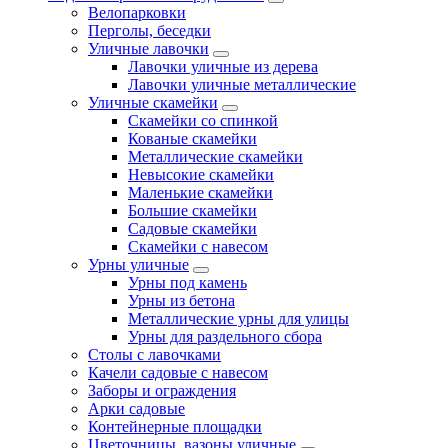
Велопарковки
Перголы, беседки
Уличные лавочки
Лавочки уличные из дерева
Лавочки уличные металлические
Уличные скамейки
Скамейки со спинкой
Кованые скамейки
Металлические скамейки
Невысокие скамейки
Маленькие скамейки
Большие скамейки
Садовые скамейки
Скамейки с навесом
Урны уличные
Урны под камень
Урны из бетона
Металлические урны для улицы
Урны для раздельного сбора
Столы с лавочками
Качели садовые с навесом
Заборы и ограждения
Арки садовые
Контейнерные площадки
Цветочницы, вазоны уличные