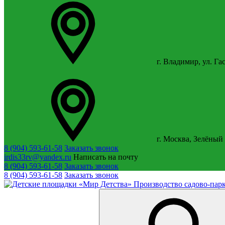
г. Владимир, ул. Га
г. Москва, Зелёный 
8 (904) 593-61-58
Заказать звонок
irdis33rv@yandex.ru
Написать на почту
8 (904) 593-61-58
Заказать звонок
8 (904) 593-61-58
Заказать звонок
Производство садово-парк