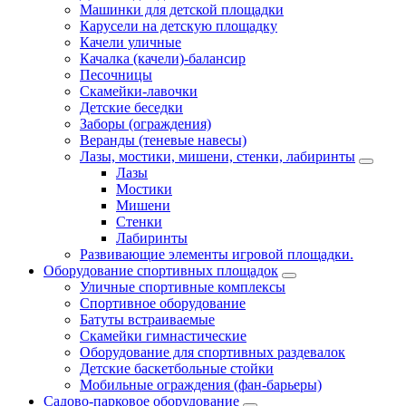
Машинки для детской площадки
Карусели на детскую площадку
Качели уличные
Качалка (качели)-балансир
Песочницы
Скамейки-лавочки
Детские беседки
Заборы (ограждения)
Веранды (теневые навесы)
Лазы, мостики, мишени, стенки, лабиринты
Лазы
Мостики
Мишени
Стенки
Лабиринты
Развивающие элементы игровой площадки.
Оборудование спортивных площадок
Уличные спортивные комплексы
Спортивное оборудование
Батуты встраиваемые
Скамейки гимнастические
Оборудование для спортивных раздевалок
Детские баскетбольные стойки
Мобильные ограждения (фан-барьеры)
Садово-парковое оборудование