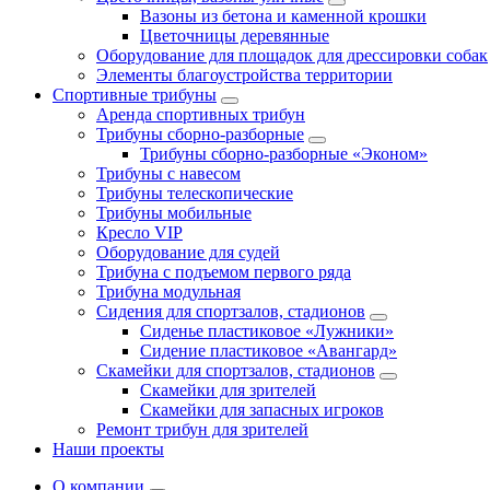
Вазоны из бетона и каменной крошки
Цветочницы деревянные
Оборудование для площадок для дрессировки собак
Элементы благоустройства территории
Спортивные трибуны
Аренда спортивных трибун
Трибуны сборно-разборные
Трибуны сборно-разборные «Эконом»
Трибуны с навесом
Трибуны телескопические
Трибуны мобильные
Кресло VIP
Оборудование для судей
Трибуна с подъемом первого ряда
Трибуна модульная
Сидения для спортзалов, стадионов
Сиденье пластиковое «Лужники»
Сидение пластиковое «Авангард»
Скамейки для спортзалов, стадионов
Скамейки для зрителей
Скамейки для запасных игроков
Ремонт трибун для зрителей
Наши проекты
О компании