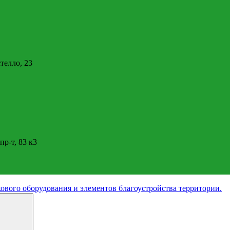
стелло, 23
пр-т, 83 к3
ового оборудования и элементов благоустройства территории.