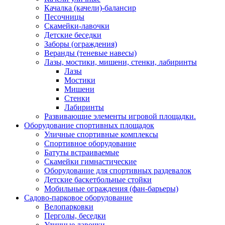
Качалка (качели)-балансир
Песочницы
Скамейки-лавочки
Детские беседки
Заборы (ограждения)
Веранды (теневые навесы)
Лазы, мостики, мишени, стенки, лабиринты
Лазы
Мостики
Мишени
Стенки
Лабиринты
Развивающие элементы игровой площадки.
Оборудование спортивных площадок
Уличные спортивные комплексы
Спортивное оборудование
Батуты встраиваемые
Скамейки гимнастические
Оборудование для спортивных раздевалок
Детские баскетбольные стойки
Мобильные ограждения (фан-барьеры)
Садово-парковое оборудование
Велопарковки
Перголы, беседки
Уличные лавочки