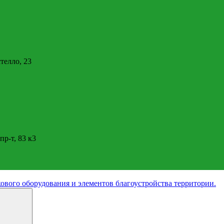
стелло, 23
пр-т, 83 к3
ового оборудования и элементов благоустройства территории.