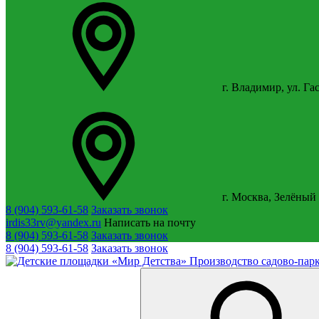
г. Владимир, ул. Га
г. Москва, Зелёный 
8 (904) 593-61-58
Заказать звонок
irdis33rv@yandex.ru
Написать на почту
8 (904) 593-61-58
Заказать звонок
8 (904) 593-61-58
Заказать звонок
Производство садово-парк