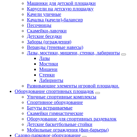
Машинки для детской площадки
Карусели на детскую площадку
Качели уличные
Качалка (качели)-балансир
Песочницы
Скамейки-лавочки
Детские беседки
Заборы (ограждения)
Веранды (теневые навесы)
Лазы, мостики, мишени, стенки, лабиринты
Лазы
Мостики
Мишени
Стенки
Лабиринты
Развивающие элементы игровой площадки.
Оборудование спортивных площадок
Уличные спортивные комплексы
Спортивное оборудование
Батуты встраиваемые
Скамейки гимнастические
Оборудование для спортивных раздевалок
Детские баскетбольные стойки
Мобильные ограждения (фан-барьеры)
Садово-парковое оборудование