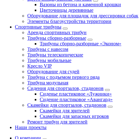
Вазоны из бетона и каменной крошки
Цветочницы деревянные
Оборудование для площадок для дрессировки собак
Элементы благоустройства территории
Спортивные трибуны
Аренда спортивных трибун
Трибуны сборно-разборные
Трибуны сборно-разборные «Эконом»
Трибуны с навесом
Трибуны телескопические
Трибуны мобильные
Кресло VIP
Оборудование для судей
Трибуна с подъемом первого ряда
Трибуна модульная
Сидения для спортзалов, стадионов
Сиденье пластиковое «Лужники»
Сидение пластиковое «Авангард»
Скамейки для спортзалов, стадионов
Скамейки для зрителей
Скамейки для запасных игроков
Ремонт трибун для зрителей
Наши проекты
О компании