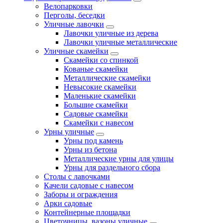
Велопарковки
Перголы, беседки
Уличные лавочки
Лавочки уличные из дерева
Лавочки уличные металлические
Уличные скамейки
Скамейки со спинкой
Кованые скамейки
Металлические скамейки
Невысокие скамейки
Маленькие скамейки
Большие скамейки
Садовые скамейки
Скамейки с навесом
Урны уличные
Урны под камень
Урны из бетона
Металлические урны для улицы
Урны для раздельного сбора
Столы с лавочками
Качели садовые с навесом
Заборы и ограждения
Арки садовые
Контейнерные площадки
Цветочницы, вазоны уличные