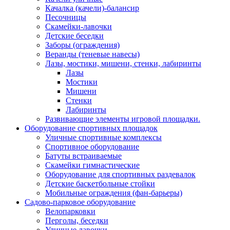
Качалка (качели)-балансир
Песочницы
Скамейки-лавочки
Детские беседки
Заборы (ограждения)
Веранды (теневые навесы)
Лазы, мостики, мишени, стенки, лабиринты
Лазы
Мостики
Мишени
Стенки
Лабиринты
Развивающие элементы игровой площадки.
Оборудование спортивных площадок
Уличные спортивные комплексы
Спортивное оборудование
Батуты встраиваемые
Скамейки гимнастические
Оборудование для спортивных раздевалок
Детские баскетбольные стойки
Мобильные ограждения (фан-барьеры)
Садово-парковое оборудование
Велопарковки
Перголы, беседки
Уличные лавочки