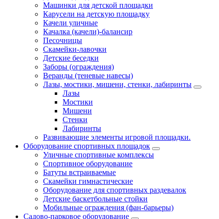
Машинки для детской площадки
Карусели на детскую площадку
Качели уличные
Качалка (качели)-балансир
Песочницы
Скамейки-лавочки
Детские беседки
Заборы (ограждения)
Веранды (теневые навесы)
Лазы, мостики, мишени, стенки, лабиринты
Лазы
Мостики
Мишени
Стенки
Лабиринты
Развивающие элементы игровой площадки.
Оборудование спортивных площадок
Уличные спортивные комплексы
Спортивное оборудование
Батуты встраиваемые
Скамейки гимнастические
Оборудование для спортивных раздевалок
Детские баскетбольные стойки
Мобильные ограждения (фан-барьеры)
Садово-парковое оборудование