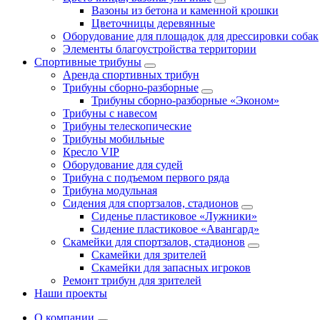
Вазоны из бетона и каменной крошки
Цветочницы деревянные
Оборудование для площадок для дрессировки собак
Элементы благоустройства территории
Спортивные трибуны
Аренда спортивных трибун
Трибуны сборно-разборные
Трибуны сборно-разборные «Эконом»
Трибуны с навесом
Трибуны телескопические
Трибуны мобильные
Кресло VIP
Оборудование для судей
Трибуна с подъемом первого ряда
Трибуна модульная
Сидения для спортзалов, стадионов
Сиденье пластиковое «Лужники»
Сидение пластиковое «Авангард»
Скамейки для спортзалов, стадионов
Скамейки для зрителей
Скамейки для запасных игроков
Ремонт трибун для зрителей
Наши проекты
О компании