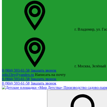
г. Владимир, ул. Га
г. Москва, Зелёный 
8 (904) 593-61-58
Заказать звонок
irdis33rv@yandex.ru
Написать на почту
8 (904) 593-61-58
Заказать звонок
8 (904) 593-61-58
Заказать звонок
Производство садово-парк