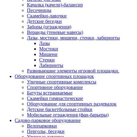
Качалка (качели)-балансир
Песочницы
Скамейки-лавочки
Детские беседки
Заборы (ограждения)
Веранды (теневые навесы)
Лазы, мостики, мишени, стенки, лабиринты
Лазы
Мостики
Мишени
Стенки
Лабиринты
Развивающие элементы игровой площадки.
Оборудование спортивных площадок
Уличные спортивные комплексы
Спортивное оборудование
Батуты встраиваемые
Скамейки гимнастические
Оборудование для спортивных раздевалок
Детские баскетбольные стойки
Мобильные ограждения (фан-барьеры)
Садово-парковое оборудование
Велопарковки
Перголы, беседки
Уличные лавочки