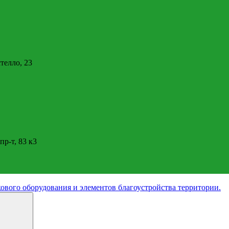
стелло, 23
пр-т, 83 к3
ового оборудования и элементов благоустройства территории.