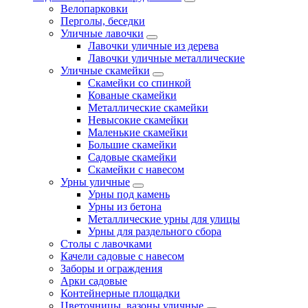
Велопарковки
Перголы, беседки
Уличные лавочки
Лавочки уличные из дерева
Лавочки уличные металлические
Уличные скамейки
Скамейки со спинкой
Кованые скамейки
Металлические скамейки
Невысокие скамейки
Маленькие скамейки
Большие скамейки
Садовые скамейки
Скамейки с навесом
Урны уличные
Урны под камень
Урны из бетона
Металлические урны для улицы
Урны для раздельного сбора
Столы с лавочками
Качели садовые с навесом
Заборы и ограждения
Арки садовые
Контейнерные площадки
Цветочницы, вазоны уличные