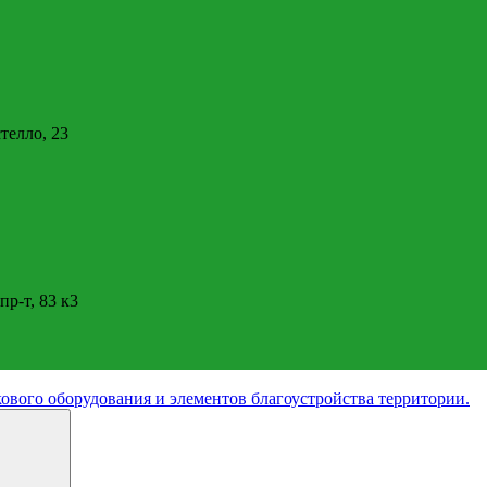
стелло, 23
пр-т, 83 к3
ового оборудования и элементов благоустройства территории.