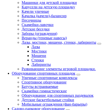
Машинки для детской площадки
Карусели на детскую площадку
Качели уличные
Качалка (качели)-балансир
Песочницы
Скамейки-лавочки
Детские беседки
Заборы (ограждения)
Веранды (теневые навесы)
Лазы, мостики, мишени, стенки, лабиринты
Лазы
Мостики
Мишени
Стенки
Лабиринты
Развивающие элементы игровой площадки.
Оборудование спортивных площадок
Уличные спортивные комплексы
Спортивное оборудование
Батуты встраиваемые
Скамейки гимнастические
Оборудование для спортивных раздевалок
Детские баскетбольные стойки
Мобильные ограждения (фан-барьеры)
Садово-парковое оборудование