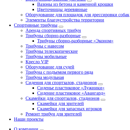
Вазоны из бетона и каменной крошки
Цветочницы деревянные
Оборудование для площадок для дрессировки собак
Элементы благоустройства территории
Спортивные трибуны
Аренда спортивных трибун
Трибуны сборно-разборные
Трибуны сборно-разборные «Эконом»
Трибуны с навесом
Трибуны телескопические
Трибуны мобильные
Кресло VIP
Оборудование для судей
Трибуна с подъемом первого ряда
Трибуна модульная
Сидения для спортзалов, стадионов
Сиденье пластиковое «Лужники»
Сидение пластиковое «Авангард»
Скамейки для спортзалов, стадионов
Скамейки для зрителей
Скамейки для запасных игроков
Ремонт трибун для зрителей
Наши проекты
О компании