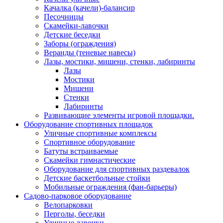
Качалка (качели)-балансир
Песочницы
Скамейки-лавочки
Детские беседки
Заборы (ограждения)
Веранды (теневые навесы)
Лазы, мостики, мишени, стенки, лабиринты
Лазы
Мостики
Мишени
Стенки
Лабиринты
Развивающие элементы игровой площадки.
Оборудование спортивных площадок
Уличные спортивные комплексы
Спортивное оборудование
Батуты встраиваемые
Скамейки гимнастические
Оборудование для спортивных раздевалок
Детские баскетбольные стойки
Мобильные ограждения (фан-барьеры)
Садово-парковое оборудование
Велопарковки
Перголы, беседки
Уличные лавочки