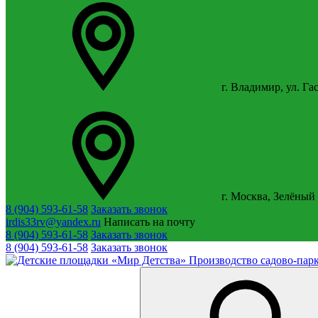
г. Владимир, ул. Га
г. Москва, Зелёный 
8 (904) 593-61-58
Заказать звонок
irdis33rv@yandex.ru
Написать на почту
8 (904) 593-61-58
Заказать звонок
8 (904) 593-61-58
Заказать звонок
Производство садово-парк