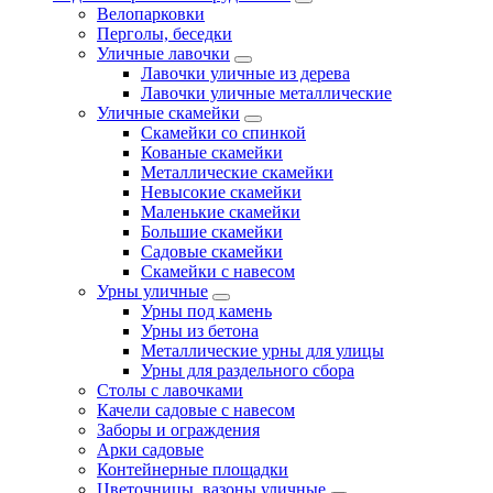
Велопарковки
Перголы, беседки
Уличные лавочки
Лавочки уличные из дерева
Лавочки уличные металлические
Уличные скамейки
Скамейки со спинкой
Кованые скамейки
Металлические скамейки
Невысокие скамейки
Маленькие скамейки
Большие скамейки
Садовые скамейки
Скамейки с навесом
Урны уличные
Урны под камень
Урны из бетона
Металлические урны для улицы
Урны для раздельного сбора
Столы с лавочками
Качели садовые с навесом
Заборы и ограждения
Арки садовые
Контейнерные площадки
Цветочницы, вазоны уличные