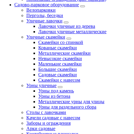
Садово-парковое оборудование
Велопарковки
Перголы, беседки
Уличные лавочки
Лавочки уличные из дерева
Лавочки уличные металлические
Уличные скамейки
Скамейки со спинкой
Кованые скамейки
Металлические скамейки
Невысокие скамейки
Маленькие скамейки
Большие скамейки
Садовые скамейки
Скамейки с навесом
Урны уличные
Урны под камень
Урны из бетона
Металлические урны для улицы
Урны для раздельного сбора
Столы с лавочками
Качели садовые с навесом
Заборы и ограждения
Арки садовые
Контейнерные площадки