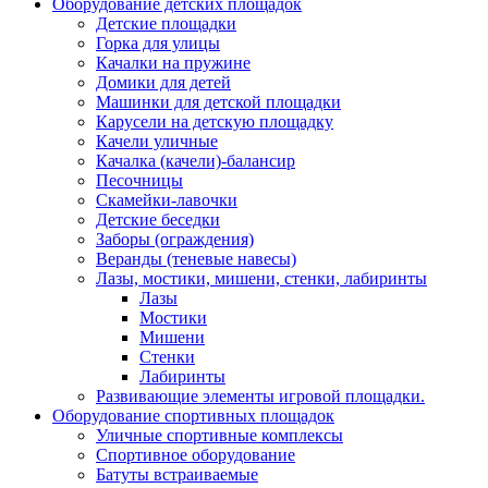
Оборудование детских площадок
Детские площадки
Горка для улицы
Качалки на пружине
Домики для детей
Машинки для детской площадки
Карусели на детскую площадку
Качели уличные
Качалка (качели)-балансир
Песочницы
Скамейки-лавочки
Детские беседки
Заборы (ограждения)
Веранды (теневые навесы)
Лазы, мостики, мишени, стенки, лабиринты
Лазы
Мостики
Мишени
Стенки
Лабиринты
Развивающие элементы игровой площадки.
Оборудование спортивных площадок
Уличные спортивные комплексы
Спортивное оборудование
Батуты встраиваемые