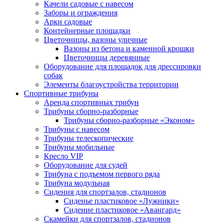
Качели садовые с навесом
Заборы и ограждения
Арки садовые
Контейнерные площадки
Цветочницы, вазоны уличные
Вазоны из бетона и каменной крошки
Цветочницы деревянные
Оборудование для площадок для дрессировки
собак
Элементы благоустройства территории
Спортивные трибуны
Аренда спортивных трибун
Трибуны сборно-разборные
Трибуны сборно-разборные «Эконом»
Трибуны с навесом
Трибуны телескопические
Трибуны мобильные
Кресло VIP
Оборудование для судей
Трибуна с подъемом первого ряда
Трибуна модульная
Сидения для спортзалов, стадионов
Сиденье пластиковое «Лужники»
Сидение пластиковое «Авангард»
Скамейки для спортзалов, стадионов