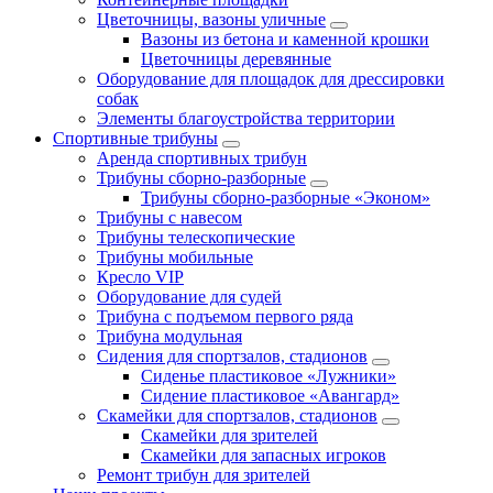
Цветочницы, вазоны уличные
Вазоны из бетона и каменной крошки
Цветочницы деревянные
Оборудование для площадок для дрессировки
собак
Элементы благоустройства территории
Спортивные трибуны
Аренда спортивных трибун
Трибуны сборно-разборные
Трибуны сборно-разборные «Эконом»
Трибуны с навесом
Трибуны телескопические
Трибуны мобильные
Кресло VIP
Оборудование для судей
Трибуна с подъемом первого ряда
Трибуна модульная
Сидения для спортзалов, стадионов
Сиденье пластиковое «Лужники»
Сидение пластиковое «Авангард»
Скамейки для спортзалов, стадионов
Скамейки для зрителей
Скамейки для запасных игроков
Ремонт трибун для зрителей