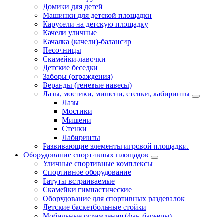
Домики для детей
Машинки для детской площадки
Карусели на детскую площадку
Качели уличные
Качалка (качели)-балансир
Песочницы
Скамейки-лавочки
Детские беседки
Заборы (ограждения)
Веранды (теневые навесы)
Лазы, мостики, мишени, стенки, лабиринты
Лазы
Мостики
Мишени
Стенки
Лабиринты
Развивающие элементы игровой площадки.
Оборудование спортивных площадок
Уличные спортивные комплексы
Спортивное оборудование
Батуты встраиваемые
Скамейки гимнастические
Оборудование для спортивных раздевалок
Детские баскетбольные стойки
Мобильные ограждения (фан-барьеры)