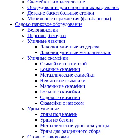
Скамейки гимнастические
Оборудование для спортивных раздевалок
Детские баскетбольные стойки
Мобильные ограждения (фан-барьеры)
Садово-парковое оборудование
Велопарковки
Перголы, беседки
Уличные лавочки
Лавочки уличные из дерева
Лавочки уличные металлические
Уличные скамейки
Скамейки со спинкой
Кованые скамейки
Металлические скамейки
Невысокие скамейки
Маленькие скамейки
Большие скамейки
Садовые скамейки
Скамейки с навесом
Урны уличные
Урны под камень
Урны из бетона
Металлические урны для улицы
Урны для раздельного сбора
Столы с лавочками