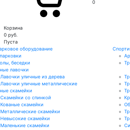
0
Корзина
0
руб.
Пуста
арковое оборудование
Спорти
парковки
Ар
олы, беседки
Тр
ные лавочки
Лавочки уличные из дерева
Тр
Лавочки уличные металлические
Тр
ные скамейки
Тр
Скамейки со спинкой
Кр
Кованые скамейки
Об
Металлические скамейки
Тр
Невысокие скамейки
Тр
Маленькие скамейки
Си