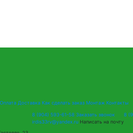
Оплата
Доставка
Как сделать заказ
Монтаж
Контакты
8 (904) 593-61-58
Заказать звонок
8 (
irdis33rv@yandex.ru
Написать на почту
Гастелло, 23