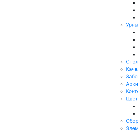
Урны
Стол
Каче
Забо
Арки
Конт
Цвет
Обор
Элем