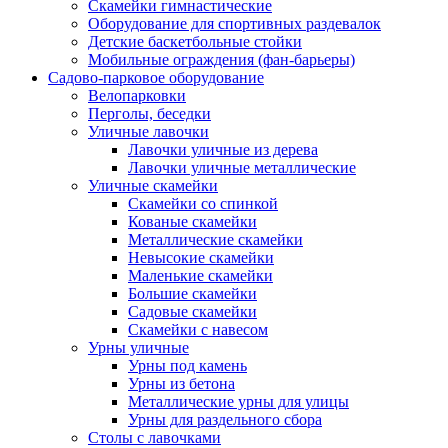
Скамейки гимнастические
Оборудование для спортивных раздевалок
Детские баскетбольные стойки
Мобильные ограждения (фан-барьеры)
Садово-парковое оборудование
Велопарковки
Перголы, беседки
Уличные лавочки
Лавочки уличные из дерева
Лавочки уличные металлические
Уличные скамейки
Скамейки со спинкой
Кованые скамейки
Металлические скамейки
Невысокие скамейки
Маленькие скамейки
Большие скамейки
Садовые скамейки
Скамейки с навесом
Урны уличные
Урны под камень
Урны из бетона
Металлические урны для улицы
Урны для раздельного сбора
Столы с лавочками