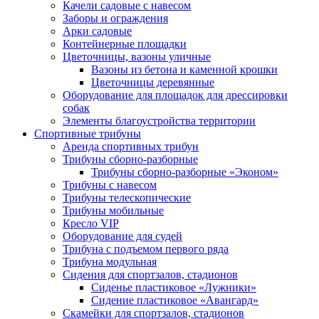
Качели садовые с навесом
Заборы и ограждения
Арки садовые
Контейнерные площадки
Цветочницы, вазоны уличные
Вазоны из бетона и каменной крошки
Цветочницы деревянные
Оборудование для площадок для дрессировки
собак
Элементы благоустройства территории
Спортивные трибуны
Аренда спортивных трибун
Трибуны сборно-разборные
Трибуны сборно-разборные «Эконом»
Трибуны с навесом
Трибуны телескопические
Трибуны мобильные
Кресло VIP
Оборудование для судей
Трибуна с подъемом первого ряда
Трибуна модульная
Сидения для спортзалов, стадионов
Сиденье пластиковое «Лужники»
Сидение пластиковое «Авангард»
Скамейки для спортзалов, стадионов