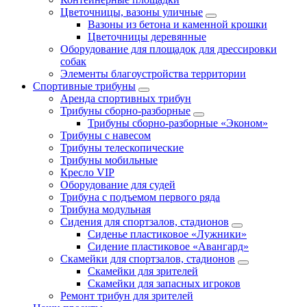
Цветочницы, вазоны уличные
Вазоны из бетона и каменной крошки
Цветочницы деревянные
Оборудование для площадок для дрессировки
собак
Элементы благоустройства территории
Спортивные трибуны
Аренда спортивных трибун
Трибуны сборно-разборные
Трибуны сборно-разборные «Эконом»
Трибуны с навесом
Трибуны телескопические
Трибуны мобильные
Кресло VIP
Оборудование для судей
Трибуна с подъемом первого ряда
Трибуна модульная
Сидения для спортзалов, стадионов
Сиденье пластиковое «Лужники»
Сидение пластиковое «Авангард»
Скамейки для спортзалов, стадионов
Скамейки для зрителей
Скамейки для запасных игроков
Ремонт трибун для зрителей