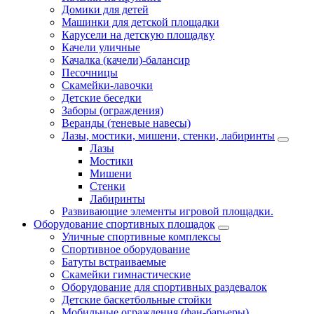
Домики для детей
Машинки для детской площадки
Карусели на детскую площадку
Качели уличные
Качалка (качели)-балансир
Песочницы
Скамейки-лавочки
Детские беседки
Заборы (ограждения)
Веранды (теневые навесы)
Лазы, мостики, мишени, стенки, лабиринты
Лазы
Мостики
Мишени
Стенки
Лабиринты
Развивающие элементы игровой площадки.
Оборудование спортивных площадок
Уличные спортивные комплексы
Спортивное оборудование
Батуты встраиваемые
Скамейки гимнастические
Оборудование для спортивных раздевалок
Детские баскетбольные стойки
Мобильные ограждения (фан-барьеры)