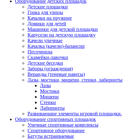
Оборудование детских площадок
Детские площадки
Горка для улицы
Качалки на пружине
Домики для детей
Машинки для детской площадки
Карусели на детскую площадку
Качели уличные
Качалка (качели)-балансир
Песочницы
Скамейки-лавочки
Детские беседки
Заборы (ограждения)
Веранды (теневые навесы)
Лазы, мостики, мишени, стенки, лабиринты
Лазы
Мостики
Мишени
Стенки
Лабиринты
Развивающие элементы игровой площадки.
Оборудование спортивных площадок
Уличные спортивные комплексы
Спортивное оборудование
Батуты встраиваемые