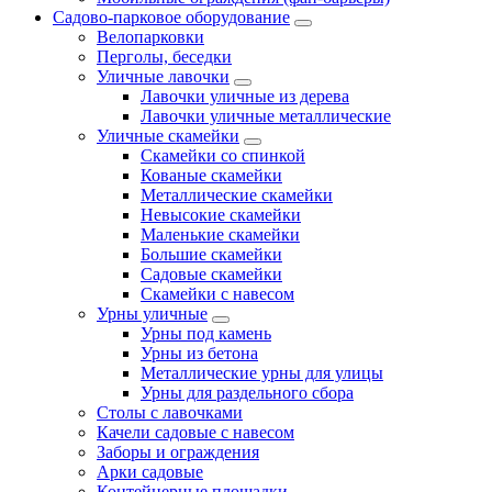
Садово-парковое оборудование
Велопарковки
Перголы, беседки
Уличные лавочки
Лавочки уличные из дерева
Лавочки уличные металлические
Уличные скамейки
Скамейки со спинкой
Кованые скамейки
Металлические скамейки
Невысокие скамейки
Маленькие скамейки
Большие скамейки
Садовые скамейки
Скамейки с навесом
Урны уличные
Урны под камень
Урны из бетона
Металлические урны для улицы
Урны для раздельного сбора
Столы с лавочками
Качели садовые с навесом
Заборы и ограждения
Арки садовые
Контейнерные площадки