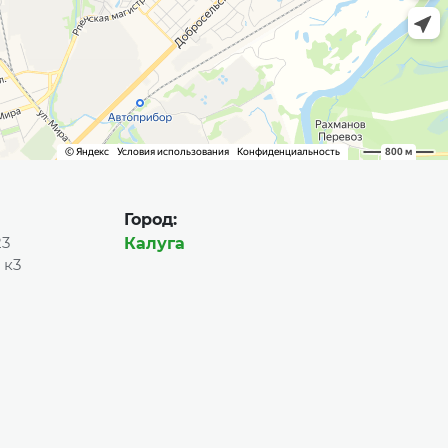
Город:
23
Калуга
 к3