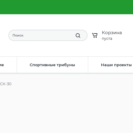
8 (904) 593-61-58
Заказать звонок
irdis33rv@yandex.ru
Написать на почту
Корзина
пуста
ие
Спортивные трибуны
Наши проекты
СК-30