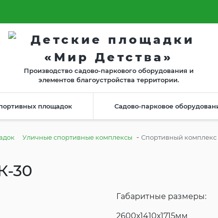
г. Владимир, ул. Гастелло, 23
онтаж
Контакты
г. Москва, Зелёный пр-т, 83 к3
Производство садово-паркового оборудования и
элементов благоустройства территории.
портивных площадок
Садово-парковое оборудован
-
адок
Уличные спортивные комплексы
Спортивный комплекс 
К-30
Габаритные размеры:
2600х1410х1715мм