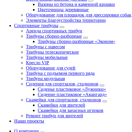
Вазоны из бетона и каменной крошки
Цветочницы деревянные
Оборудование для площадок для дрессировки собак
Элементы благоустройства территории
Спортивные трибуны
Аренда спортивных трибун
Трибуны сборно-разборные
Трибуны сборно-разборные «Эконом»
Трибуны с навесом
Трибуны телескопические
Трибуны мобильные
Кресло VIP
Оборудование для судей
Трибуна с подъемом первого ряда
Трибуна модульная
Сидения для спортзалов, стадионов
Сиденье пластиковое «Лужники»
Сидение пластиковое «Авангард»
Скамейки для спортзалов, стадионов
Скамейки для зрителей
Скамейки для запасных игроков
Ремонт трибун для зрителей
Наши проекты
О компании