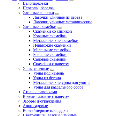
Велопарковки
Перголы, беседки
Уличные лавочки
Лавочки уличные из дерева
Лавочки уличные металлические
Уличные скамейки
Скамейки со спинкой
Кованые скамейки
Металлические скамейки
Невысокие скамейки
Маленькие скамейки
Большие скамейки
Садовые скамейки
Скамейки с навесом
Урны уличные
Урны под камень
Урны из бетона
Металлические урны для улицы
Урны для раздельного сбора
Столы с лавочками
Качели садовые с навесом
Заборы и ограждения
Арки садовые
Контейнерные площадки
Цветочницы, вазоны уличные