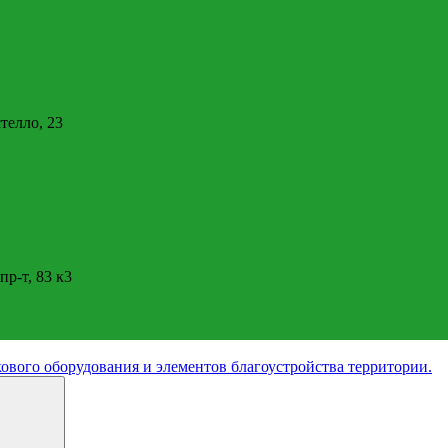
стелло, 23
пр-т, 83 к3
ового оборудования и элементов благоустройства территории.