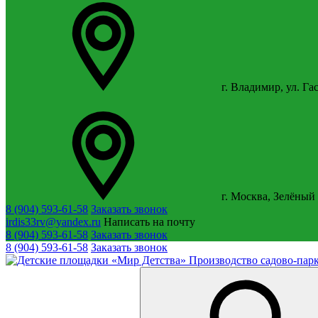
г. Владимир, ул. Га
г. Москва, Зелёный 
8 (904) 593-61-58
Заказать звонок
irdis33rv@yandex.ru
Написать на почту
8 (904) 593-61-58
Заказать звонок
8 (904) 593-61-58
Заказать звонок
Производство садово-парк