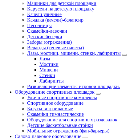
Машинки для детской площадки
Карусели на детскую площадку
Качели уличные
Качалка (качели)-балансир
Песочницы
Скамейки-лавочки
Детские беседки
Заборы (ограждения)
Веранды (теневые навесы)
Лазы, мостики, мишени, стенки, лабиринты
Лазы
Мостики
Мишени
Стенки
Лабиринты
Развивающие элементы игровой площадки.
Оборудование спортивных площадок
Уличные спортивные комплексы
Спортивное оборудование
Батуты встраиваемые
Скамейки гимнастические
Оборудование для спортивных раздевалок
Детские баскетбольные стойки
Мобильные ограждения (фан-барьеры)
Садово-парковое оборудование