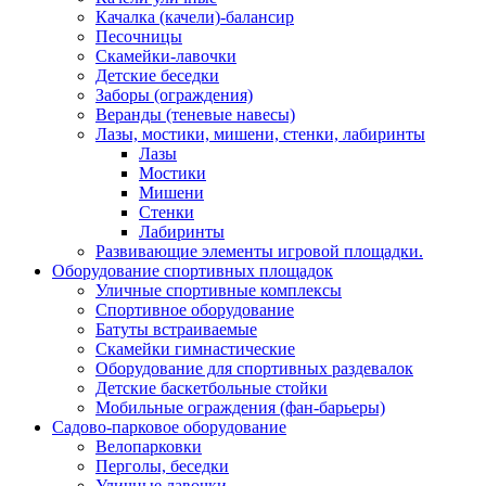
Качалка (качели)-балансир
Песочницы
Скамейки-лавочки
Детские беседки
Заборы (ограждения)
Веранды (теневые навесы)
Лазы, мостики, мишени, стенки, лабиринты
Лазы
Мостики
Мишени
Стенки
Лабиринты
Развивающие элементы игровой площадки.
Оборудование спортивных площадок
Уличные спортивные комплексы
Спортивное оборудование
Батуты встраиваемые
Скамейки гимнастические
Оборудование для спортивных раздевалок
Детские баскетбольные стойки
Мобильные ограждения (фан-барьеры)
Садово-парковое оборудование
Велопарковки
Перголы, беседки
Уличные лавочки