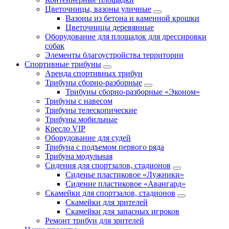
Цветочницы, вазоны уличные
Вазоны из бетона и каменной крошки
Цветочницы деревянные
Оборудование для площадок для дрессировки
собак
Элементы благоустройства территории
Спортивные трибуны
Аренда спортивных трибун
Трибуны сборно-разборные
Трибуны сборно-разборные «Эконом»
Трибуны с навесом
Трибуны телескопические
Трибуны мобильные
Кресло VIP
Оборудование для судей
Трибуна с подъемом первого ряда
Трибуна модульная
Сидения для спортзалов, стадионов
Сиденье пластиковое «Лужники»
Сидение пластиковое «Авангард»
Скамейки для спортзалов, стадионов
Скамейки для зрителей
Скамейки для запасных игроков
Ремонт трибун для зрителей