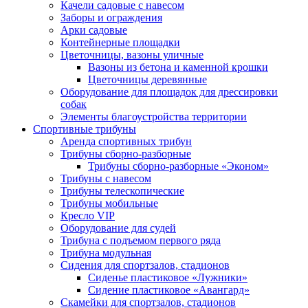
Качели садовые с навесом
Заборы и ограждения
Арки садовые
Контейнерные площадки
Цветочницы, вазоны уличные
Вазоны из бетона и каменной крошки
Цветочницы деревянные
Оборудование для площадок для дрессировки
собак
Элементы благоустройства территории
Спортивные трибуны
Аренда спортивных трибун
Трибуны сборно-разборные
Трибуны сборно-разборные «Эконом»
Трибуны с навесом
Трибуны телескопические
Трибуны мобильные
Кресло VIP
Оборудование для судей
Трибуна с подъемом первого ряда
Трибуна модульная
Сидения для спортзалов, стадионов
Сиденье пластиковое «Лужники»
Сидение пластиковое «Авангард»
Скамейки для спортзалов, стадионов