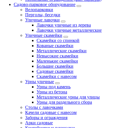
Садово-парковое оборудование
Велопарковки
Перголы, беседки
Уличные лавочки
Лавочки уличные из дерева
Лавочки уличные металлические
Уличные скамейки
Скамейки со спинкой
Кованые скамейки
Металлические скамейки
Невысокие скамейки
Маленькие скамейки
Большие скамейки
Садовые скамейки
Скамейки с навесом
Урны уличные
Урны под камень
Урны из бетона
Металлические урны для улицы
Урны для раздельного сбора
Столы с лавочками
Качели садовые с навесом
Заборы и ограждения
Арки садовые
Контейнерные площадки