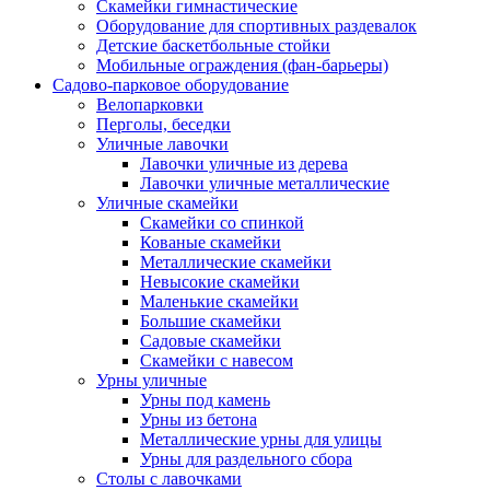
Скамейки гимнастические
Оборудование для спортивных раздевалок
Детские баскетбольные стойки
Мобильные ограждения (фан-барьеры)
Садово-парковое оборудование
Велопарковки
Перголы, беседки
Уличные лавочки
Лавочки уличные из дерева
Лавочки уличные металлические
Уличные скамейки
Скамейки со спинкой
Кованые скамейки
Металлические скамейки
Невысокие скамейки
Маленькие скамейки
Большие скамейки
Садовые скамейки
Скамейки с навесом
Урны уличные
Урны под камень
Урны из бетона
Металлические урны для улицы
Урны для раздельного сбора
Столы с лавочками