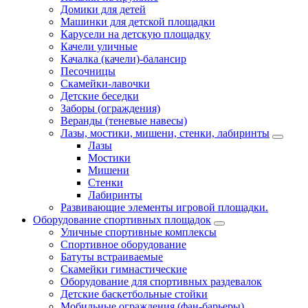
Домики для детей
Машинки для детской площадки
Карусели на детскую площадку
Качели уличные
Качалка (качели)-балансир
Песочницы
Скамейки-лавочки
Детские беседки
Заборы (ограждения)
Веранды (теневые навесы)
Лазы, мостики, мишени, стенки, лабиринты
Лазы
Мостики
Мишени
Стенки
Лабиринты
Развивающие элементы игровой площадки.
Оборудование спортивных площадок
Уличные спортивные комплексы
Спортивное оборудование
Батуты встраиваемые
Скамейки гимнастические
Оборудование для спортивных раздевалок
Детские баскетбольные стойки
Мобильные ограждения (фан-барьеры)