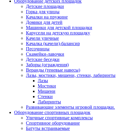
Оборудование детских площадок
Детские площадки
Горка для улицы
Качалки на пружине
Домики для детей
Машинки для детской площадки
Карусели на детскую площадку
Качели уличные
Качалка (качели)-балансир
Песочницы
Скамейки-лавочки
Детские беседки
Заборы (ограждения)
Веранды (теневые навесы)
Лазы, мостики, мишени, стенки, лабиринты
Лазы
Мостики
Мишени
Стенки
Лабиринты
Развивающие элементы игровой площадки.
Оборудование спортивных площадок
Уличные спортивные комплексы
Спортивное оборудование
Батуты встраиваемые