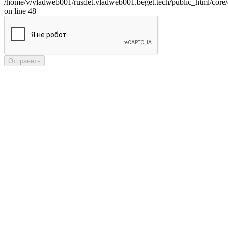
/home/v/vladweb001/rusdet.vladweb001.beget.tech/public_html/core/
on line 48
Отправить