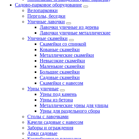
Садово-парковое оборудование
Велопарковки
Перголы, беседки
Уличные лавочки
Лавочки уличные из дерева
Лавочки уличные металлические
Уличные скамейки
Скамейки со спинкой
Кованые скамейки
Металлические скамейки
Невысокие скамейки
Маленькие скамейки
Большие скамейки
Садовые скамейки
Скамейки с навесом
Урны уличные
Урны под камень
Урны из бетона
Металлические урны для улицы
Урны для раздельного сбора
Столы с лавочками
Качели садовые с навесом
Заборы и ограждения
Арки садовые
Контейнерные площадки