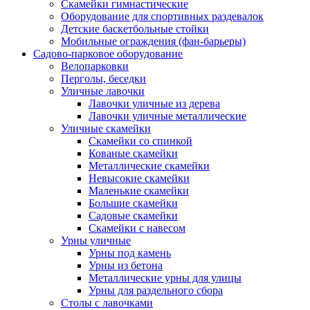
Скамейки гимнастические
Оборудование для спортивных раздевалок
Детские баскетбольные стойки
Мобильные ограждения (фан-барьеры)
Садово-парковое оборудование
Велопарковки
Перголы, беседки
Уличные лавочки
Лавочки уличные из дерева
Лавочки уличные металлические
Уличные скамейки
Скамейки со спинкой
Кованые скамейки
Металлические скамейки
Невысокие скамейки
Маленькие скамейки
Большие скамейки
Садовые скамейки
Скамейки с навесом
Урны уличные
Урны под камень
Урны из бетона
Металлические урны для улицы
Урны для раздельного сбора
Столы с лавочками