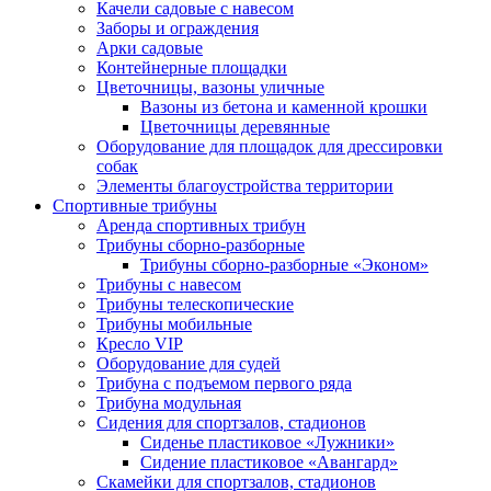
Качели садовые с навесом
Заборы и ограждения
Арки садовые
Контейнерные площадки
Цветочницы, вазоны уличные
Вазоны из бетона и каменной крошки
Цветочницы деревянные
Оборудование для площадок для дрессировки
собак
Элементы благоустройства территории
Спортивные трибуны
Аренда спортивных трибун
Трибуны сборно-разборные
Трибуны сборно-разборные «Эконом»
Трибуны с навесом
Трибуны телескопические
Трибуны мобильные
Кресло VIP
Оборудование для судей
Трибуна с подъемом первого ряда
Трибуна модульная
Сидения для спортзалов, стадионов
Сиденье пластиковое «Лужники»
Сидение пластиковое «Авангард»
Скамейки для спортзалов, стадионов