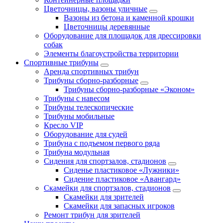
Цветочницы, вазоны уличные
Вазоны из бетона и каменной крошки
Цветочницы деревянные
Оборудование для площадок для дрессировки
собак
Элементы благоустройства территории
Спортивные трибуны
Аренда спортивных трибун
Трибуны сборно-разборные
Трибуны сборно-разборные «Эконом»
Трибуны с навесом
Трибуны телескопические
Трибуны мобильные
Кресло VIP
Оборудование для судей
Трибуна с подъемом первого ряда
Трибуна модульная
Сидения для спортзалов, стадионов
Сиденье пластиковое «Лужники»
Сидение пластиковое «Авангард»
Скамейки для спортзалов, стадионов
Скамейки для зрителей
Скамейки для запасных игроков
Ремонт трибун для зрителей