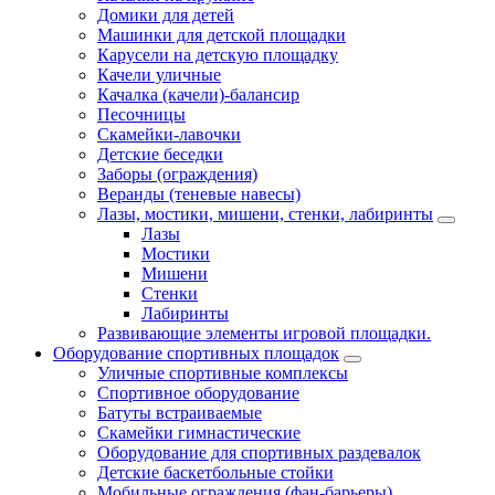
Домики для детей
Машинки для детской площадки
Карусели на детскую площадку
Качели уличные
Качалка (качели)-балансир
Песочницы
Скамейки-лавочки
Детские беседки
Заборы (ограждения)
Веранды (теневые навесы)
Лазы, мостики, мишени, стенки, лабиринты
Лазы
Мостики
Мишени
Стенки
Лабиринты
Развивающие элементы игровой площадки.
Оборудование спортивных площадок
Уличные спортивные комплексы
Спортивное оборудование
Батуты встраиваемые
Скамейки гимнастические
Оборудование для спортивных раздевалок
Детские баскетбольные стойки
Мобильные ограждения (фан-барьеры)