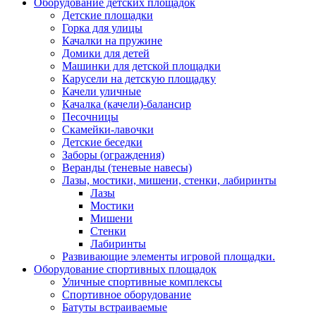
Оборудование детских площадок
Детские площадки
Горка для улицы
Качалки на пружине
Домики для детей
Машинки для детской площадки
Карусели на детскую площадку
Качели уличные
Качалка (качели)-балансир
Песочницы
Скамейки-лавочки
Детские беседки
Заборы (ограждения)
Веранды (теневые навесы)
Лазы, мостики, мишени, стенки, лабиринты
Лазы
Мостики
Мишени
Стенки
Лабиринты
Развивающие элементы игровой площадки.
Оборудование спортивных площадок
Уличные спортивные комплексы
Спортивное оборудование
Батуты встраиваемые